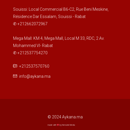
Souissi: Local Commercial B6-C2, Rue Beni Meskine,
Résidence Dar Essalam, Souissi - Rabat
✆ +212662072967
Mega Mall: KM 4, Mega Mall, Local M 33, RDC, 2 Av.
Mohammed VI- Rabat
✆ +212537754270
+212537570760
info@aykana.ma
© 2024 Aykana.ma
made with
by NeroLink Media