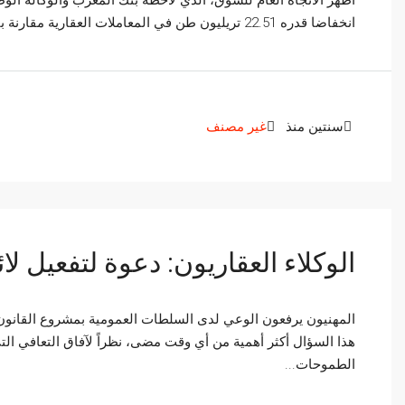
أظهر الاتجاه العام للسوق، الذي لاحظه بنك المغرب والوكالة الو
انخفاضا قدره 22.51 تريليون طن في المعاملات العقارية مقارنة بالشهر الماضي.
سنتين منذ
غير مصنف
الوكلاء العقاريون: دعوة لتفعيل لائ
المهنيون يرفعون الوعي لدى السلطات العمومية بمشروع القانون ا
هذا السؤال أكثر أهمية من أي وقت مضى، نظراً لآفاق التعافي ال
الطموحات...