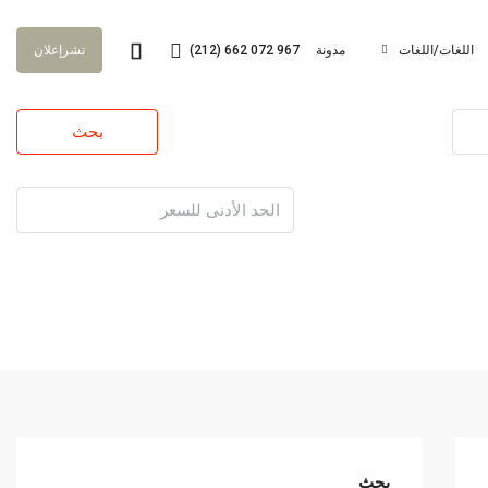
اللغات/اللغات
مدونة
(212) 662 072 967
تشرإعلان
بحث
بحث