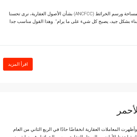
في ضوء مذكرة بنك المغرب والوكالة الوطنية لحفظ الأراضي والمساحة ورسم الخرائط (ANCFCC) بشأن الأصول العقارية، نرى تحسنا
بناء بشكل جيد، يصبح كل شيء على ما يرام". وهذا القول مناسب جدا
اقرأ المزيد
لأحمر
نخفضت بمقدار 22.51TP3Q مقارنة بالربع الثاني من عام 2021 وأظهرت المعاملات العقارية انخفاضًا حادًا في الربع الثاني من العام.