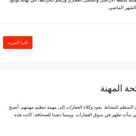
طنية لحفظ الأراضي والسجل العقاري ورسم الخرائط، في نهاية يونيو،
اقرأ المزيد
حة المهنة
لمنظم للنشاط. يعود وكلاء العقارات إلى مهمة تنظيم مهنتهم. أصبح
تي بدأت تظهر في سوق العقارات. وبينما ذهبنا للصحافة، كانت هذه