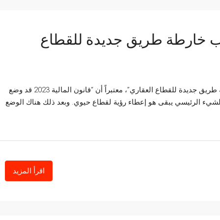
يسي: عام 2023 سيكتب خارطة طريق جديدة للقطاع
قال الخبير العقاري أمين المرنيسي إن “عام 2023 سيكتب خارطة طريق جديدة للقطاع العقاري”، معتبراً أن “قانون المالية 2023 قد وضع
 لكن بالنسبة لمؤلف دليل “Répons’IMMO”، فإن “الشيء الرئيسي يبقى هو إعطاء رؤية لقطاع حيوي. وبعد ذلك هناك الوضع
اقرأ المزيد