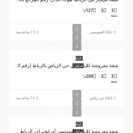
127
2
3
م²
شقة
25000
ايكانا السويسي
13 ساعة منذ
درهم
إماراتي
كراء
شقة مفروشة للإيجار في حي الرياض بالرباط (رقم المرجع 4385)
مفروش
200
2
3
م²
شقة
أيكانا حي رياض
16 ساعة منذ
15,500
DH
كراء
شقة مفروشة للإيجار بالسويسي أورانجيراي، الرباط REF 4215
مفروش