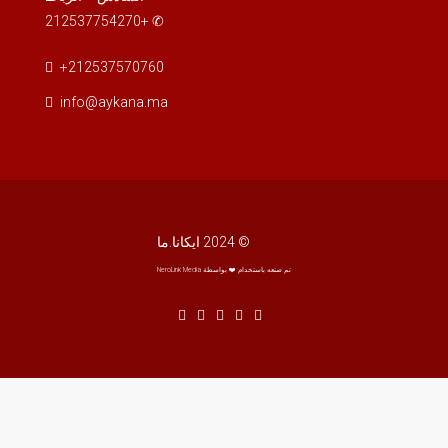
✆ +212537754270
+212537570760
info@aykana.ma
© 2024 ايكانا.ما
تم صنعه باستخدام ❤️ بواسطة NeroLink Media