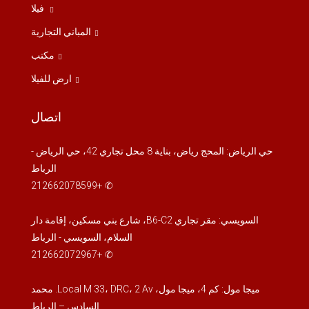
فيلا
المباني التجارية
مكتب
ارض للفيلا
اتصال
حي الرياض: المحج رياض، بناية 8 محل تجاري 42، حي الرياض -
الرباط
✆ +212662078599
السويسي: مقر تجاري B6-C2، شارع بني مسكين، إقامة دار
السلام، السويسي - الرباط
✆ +212662072967
ميجا مول: كم 4، ميجا مول، Local M 33، DRC، 2 Av. محمد
السادس – الرباط