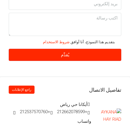
بتقديم هذا النموذج، أنا أوافق
شروط الاستخدام
يُقدِّم
تفاصيل الاتصال
راجع الإعلانات
أيكانا حي رياض
+212537570760
+212662078599
واتساب