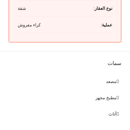
نوع العقار:
شقة
عملية:
كراء مفروش
سمات
مصعد
مطبخ مجهز
أثاث