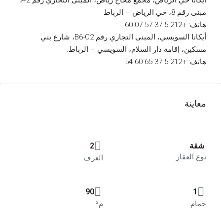
ايكانا حي الرياض، مجمع محاج رياض، المبنى التجاري رقم 42،
مبنى رقم 8، حي الرياض – الرباط
هاتف: +212 5 37 57 07 60
أيكانا السويسي، المبنى التجاري رقم B6-C2، شارع بني
مسكين، إقامة دار السلام، السويسي – الرباط.
هاتف: +212 5 37 65 60 54
معاينة
شقة
2
نوع العقار
الغرف
90
1
حمام
م²