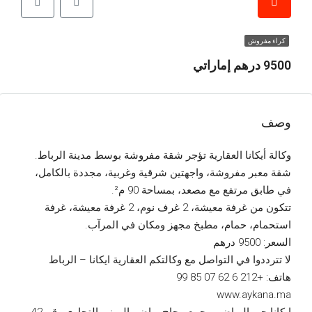
كراء مفروش
9500 درهم إماراتي
وصف
وكالة أيكانا العقارية تؤجر شقة مفروشة بوسط مدينة الرباط.
شقة معبر مفروشة، واجهتين شرقية وغربية، مجددة بالكامل،
في طابق مرتفع مع مصعد، بمساحة 90 م².
تتكون من غرفة معيشة، 2 غرف نوم، 2 غرفة معيشة، غرفة
استحمام، حمام، مطبخ مجهز ومكان في المرآب.
السعر: 9500 درهم
لا تترددوا في التواصل مع وكالتكم العقارية ايكانا – الرباط
هاتف: +212 6 62 07 85 99
www.aykana.ma