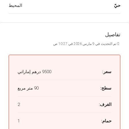
حيّ
المحيط
تفاصيل
تم التحديث في 9 مارس 2026 في 10:27 ص
سعر:
9500 درهم إماراتي
سطح:
90 متر مربع
الغرف:
2
حمام:
1