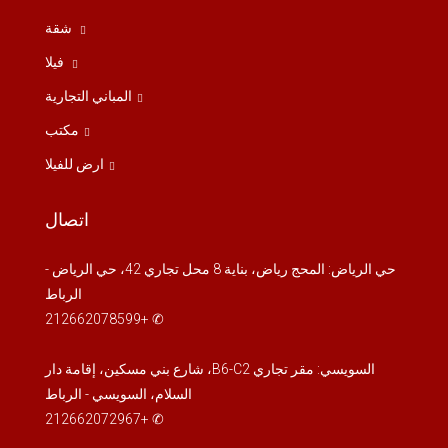
شقة
فيلا
المباني التجارية
مكتب
ارض للفيلا
اتصال
حي الرياض: المحج رياض، بناية 8 محل تجاري 42، حي الرياض -
الرباط
✆ +212662078599
السويسي: مقر تجاري B6-C2، شارع بني مسكين، إقامة دار
السلام، السويسي - الرباط
✆ +212662072967