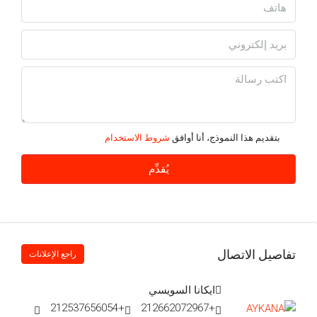
بتقديم هذا النموذج، أنا أوافق
شروط الاستخدام
يُقدِّم
تفاصيل الاتصال
راجع الإعلانات
ايكانا السويسي
+212537656054
+212662072967