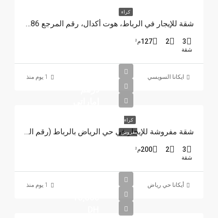
كراء
شقة للإيجار في الرباط، هوت أكدال، رقم المرجع 4386
127
2
3
م²
شقة
25000
ايكانا السويسي
1 يوم منذ
درهم
إماراتي
كراء
شقة مفروشة للإيجار في حي الرياض بالرباط (رقم المرجع 4385)
مفروش
200
2
3
م²
شقة
أيكانا حي رياض
1 يوم منذ
15,500
DH