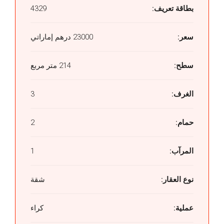
بطاقة تعريف:
4329
سعر:
23000 درهم إماراتي
سطح:
214 متر مربع
الغرف:
3
حمام:
2
المرآب:
1
نوع العقار:
شقة
عملية:
كراء