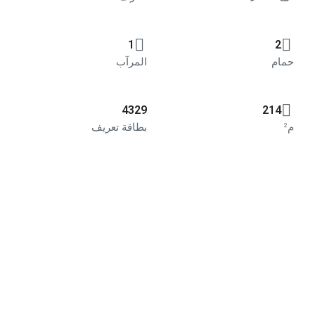
1
2
حمام
المرآب
4329
214
م²
بطاقة تعريف