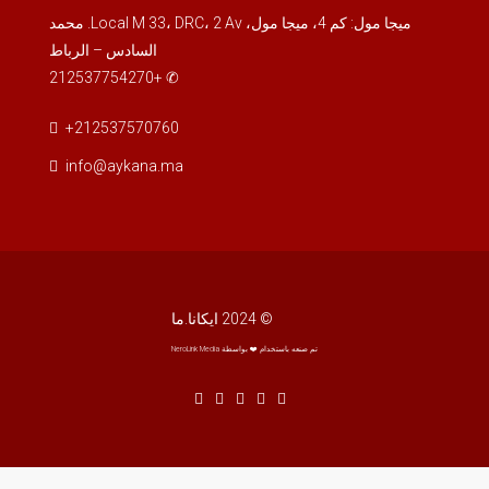
ميجا مول: كم 4، ميجا مول، Local M 33، DRC، 2 Av. محمد
السادس – الرباط
✆ +212537754270
+212537570760
info@aykana.ma
© 2024 ايكانا.ما
تم صنعه باستخدام ❤️ بواسطة NeroLink Media