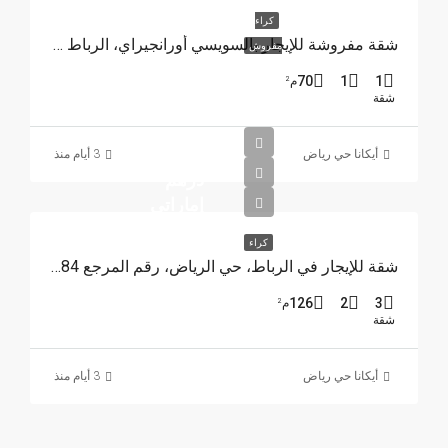
كراء
شقة مفروشة للإيجار بالسويسي أورانجيراي، الرباط REF 4215
مفروش
70
1
1
م²
شقة
15000
أيكانا حي رياض
3 أيام منذ
درهم
إماراتي
كراء
شقة للإيجار في الرباط، حي الرياض، رقم المرجع 4384
126
2
3
م²
شقة
أيكانا حي رياض
3 أيام منذ