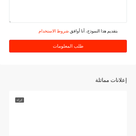
الجمعة
21
أغسطس
بتقديم هذا النموذج، أنا أوافق
شروط الاستخدام
السبت
طلب المعلومات
22
أغسطس
إعلانات مماثلة
كراء