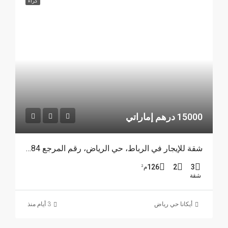
كراء
15000 درهم إماراتي
شقة للإيجار في الرباط، حي الرياض، رقم المرجع 4384
126
2
3
م²
شقة
أيكانا حي رياض
3 أيام منذ