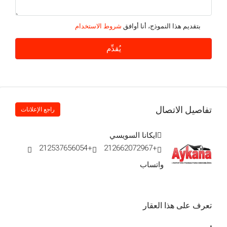
12
أغسطس
بتقديم هذا النموذج، أنا أوافق
شروط الاستخدام
الخميس
يُقدِّم
13
أغسطس
الجمعة
تفاصيل الاتصال
14
راجع الإعلانات
أغسطس
ايكانا السويسي
+212537656054
+212662072967
السبت
15
واتساب
أغسطس
تعرف على هذا العقار
الأحد
16