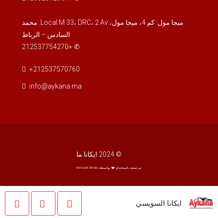
الأربعاء
19
ميجا مول: كم 4، ميجا مول، Local M 33، DRC، 2 Av. محمد
أغسطس
السادس – الرباط
✆ +212537754270
الخميس
+212537570760
20
أغسطس
info@aykana.ma
الجمعة
21
أغسطس
© 2024 ايكانا.ما
السبت
تم صنعه باستخدام ❤️ بواسطة NeroLink Media
22
أغسطس
ايكانا السويسي