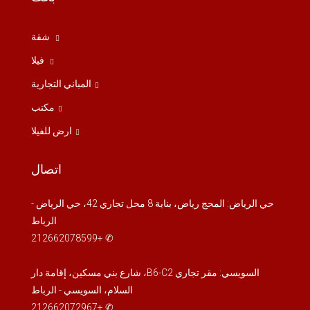
السبت
شقة
15
فيلا
أغسطس
المباني التجارية
الأحد
مكتب
16
ارض للفيلا
أغسطس
اتصال
الاثنين
17
حي الرياض: المحج رياض، بناية 8 محل تجاري 42، حي الرياض -
أغسطس
الرباط
✆ +212662078599
الثلاثاء
18
السويسي: مقر تجاري B6-C2، شارع بني مسكين، إقامة دار
أغسطس
السلام، السويسي - الرباط
✆ +212662072967