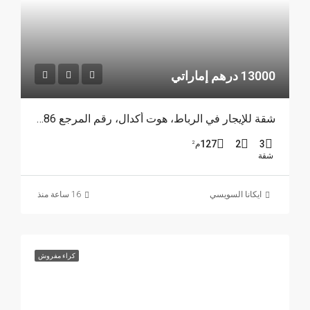
13000 درهم إماراتي
شقة للإيجار في الرباط، هوت أكدال، رقم المرجع 4386
127
2
3
م²
شقة
ايكانا السويسي
16 ساعة منذ
كراء مفروش