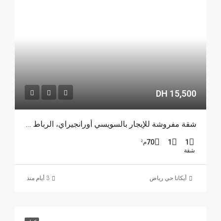
15,500 DH
شقة مفروشة للإيجار بالسويسي أورانجيراي، الرباط REF 4215
70
1
1
م²
شقة
أيكانا حي رياض
3 أيام منذ