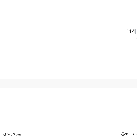
114
اء
حيّ
بورجوندي