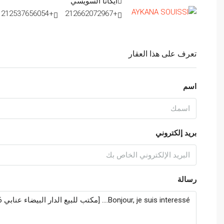
ايكانا السويسي
+212537656054
+212662072967
تعرف على هذا العقار
اسم
بريد إلكتروني
رسالة