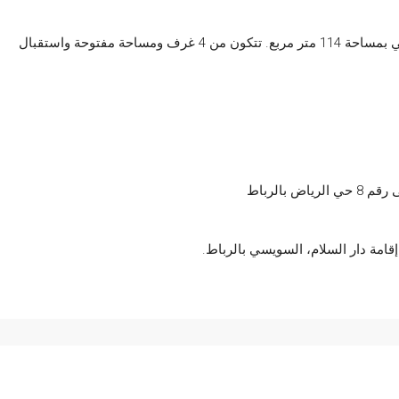
مكتب مجهز بأجهزة شبكات الكمبيوتر والتكييف، في الطابق الثاني بمساحة 114 متر مربع. تتكون من 4 غرف ومساحة مفتوحة واستقبال