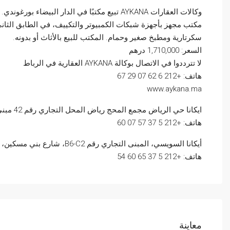
وكالات العقارات AYKANA تبيع مكتبًا في الدار البيضاء بورغوندي.
سكرتارية ومطبخ صغير وحمام. المكتب للبيع بالأثاث أو بدونه.
السعر: 1,710,000 درهم
لا تترددوا في الاتصال بوكالة AYKANA العقارية في الرباط
هاتف: +212 6 62 07 29 67
www.aykana.ma
ايكانا حي الرياض مجمع المحج رياض المحل التجاري رقم 42 مبنى رقم 8 حي الرياض بالرباط
هاتف: +212 5 37 57 07 60
أيكانا السويسي، المبنى التجاري رقم B6-C2، شارع بني مسكين، إقامة دار السلام، السويسي بالرباط.
هاتف: +212 5 37 65 60 54
معاينة