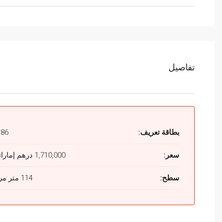
تفاصيل
بطاقة تعريف:
186
سعر:
1,710,000 درهم إماراتي
سطح:
114 متر مربع