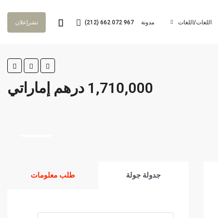
اللغات/اللغات
مدونة
(212) 662 072 967
تشرإعلان
1,710,000 درهم إماراتي
3 أكثر
جدولة جولة
طلب معلومات