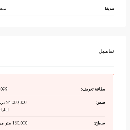
مدينة
متس
تفاصيل
بطاقة تعريف:
1099
سعر:
4,000,000
إمارا
سطح:
160.000 متر مربع