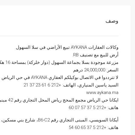
وصف
وكالات العقارات AYKANA تبيع الأراضي في سلا السهول.
أرض للبيع مع تصنيف RB.
مزرعة موجودة بسلا بجماعة السهول (دوار خلركة) بمساحة 16 هكتار بسعر 100 درهم للمتر المربع.
السعر: 24,000,000 درهم
لا تترددوا في الاتصال بوكيلكم العقاري AYKANA في حي الرياض – الرباط
السيد ياسين المنياري، الهاتف: +212 6 61 23 37 21
www.aykana.ma
ايكانا حي الرياض مجمع المحج رياض المحل التجاري رقم 42 مبنى رقم 8 حي الرياض بالرباط
هاتف: +212 5 37 57 07 60
أيكانا السويسي، المبنى التجاري رقم B6-C2، شارع بني مسكين، إقامة دار السلام، السويسي بالرباط.
هاتف: +212 5 37 65 60 54