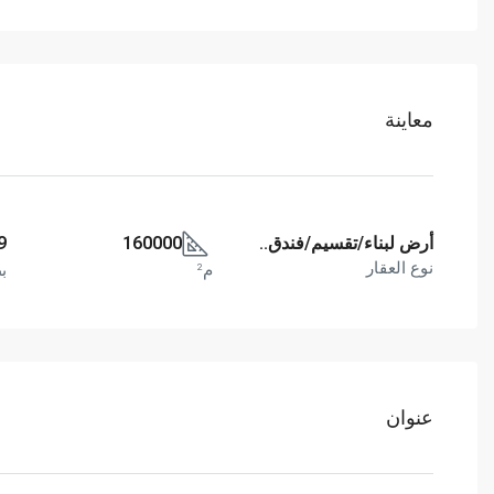
معاينة
أرض لبناء/تقسيم/فندق..
160000
9
نوع العقار
م²
ب
عنوان