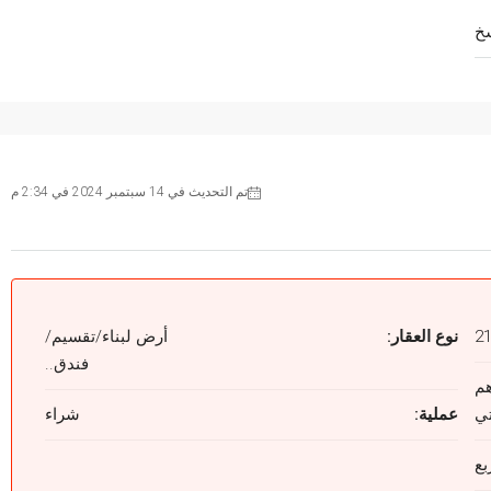
خ
تم التحديث في 14 سبتمبر 2024 في 2:34 م
2
نوع العقار:
أرض لبناء/تقسيم/
فندق..
2 درهم
تي
عملية:
شراء