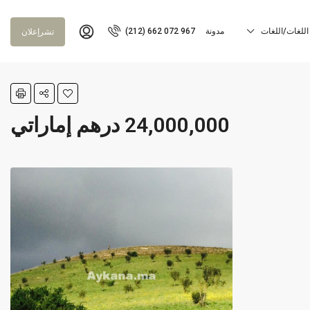
اللغات/اللغات
مدونة
(212) 662 072 967
تشرإعلان
24,000,000 درهم إماراتي