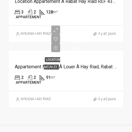
Location Appartement À Rabat Hay Riad REF 4383
3
2
128
m²
APPARTEMENT
AYKANA HAY RIAD
il y a2 jours
9.500
DH
LOCATION
Appartement Meublé À Louer À Hay Riad, Rabat REF 3926
MEUBLÉE
2
2
91
m²
APPARTEMENT
AYKANA HAY RIAD
il y a3 jours