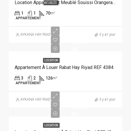
Location Appartement Meublé Souissi Orangeraie Rabat REF 4215
MEUBLÉE
1
1
70
m²
APPARTEMENT
AYKANA HAY RIAD
il y a1 jour
15.000
DH
LOCATION
Appartement À Louer Rabat Hay Riyad REF 4384
3
2
126
m²
APPARTEMENT
AYKANA HAY RIAD
il y a1 jour
15.000
DH
LOCATION