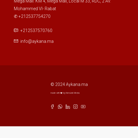
Mega Mall: KM 4, Mega Mall, Local M 33, RDC, 2 Av.
Mohammed VI- Rabat
✆ +212537754270
+212537570760
info@aykana.ma
© 2024 Aykana.ma
made with ❤️ by NeroLink Media