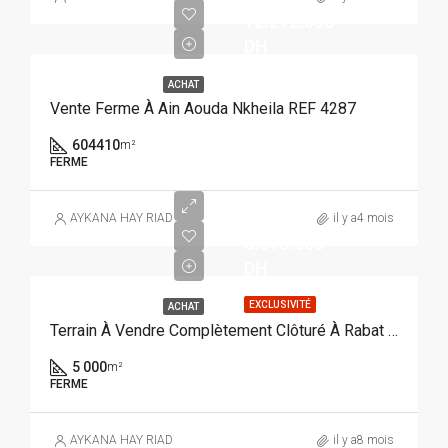
12.272.000
DH
ACHAT
Vente Ferme À Ain Aouda Nkheila REF 4287
604410
m²
FERME
AYKANA HAY RIAD
il y a4 mois
6.010.000
DH
EXCLUSIVITÉ
ACHAT
Terrain À Vendre Complètement Clôturé À Rabat Oum Azza REF 4217
5 000
m²
FERME
AYKANA HAY RIAD
il y a8 mois