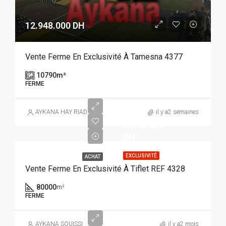
12.948.000 DH
Vente Ferme En Exclusivité À Tamesna 4377
10790
m²
FERME
AYKANA HAY RIAD
il y a2 semaines
6.000.000
DH
EXCLUSIVITÉ
ACHAT
Vente Ferme En Exclusivité À Tiflet REF 4328
80000
m²
FERME
AYKANA SOUISSI
il y a2 mois