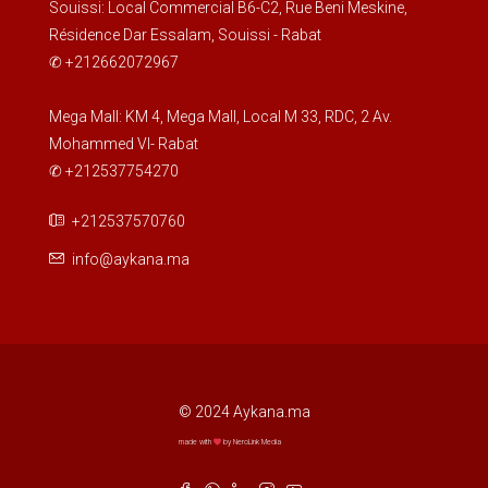
Souissi: Local Commercial B6-C2, Rue Beni Meskine,
Résidence Dar Essalam, Souissi - Rabat
✆ +212662072967
Mega Mall: KM 4, Mega Mall, Local M 33, RDC, 2 Av.
Mohammed VI- Rabat
✆ +212537754270
+212537570760
info@aykana.ma
© 2024 Aykana.ma
made with
by NeroLink Media