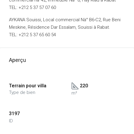
commercial nà°42, Immeuble Nà° 8, Hay Riad à Rabat
TEL: +212 5 37 57 07 60
AYKANA Souissi, Local commercial Nà° B6-C2, Rue Beni
Meskine, Résidence Dar Essalam, Souissi à Rabat.
TEL: +212 5 37 65 60 54
Aperçu
Terrain pour villa
220
Type de bien
m²
3197
ID