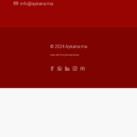
info@aykana.ma
© 2024 Aykana.ma
made with
by NeroLink Media