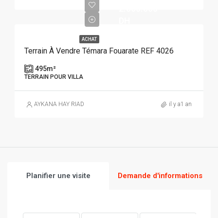
2.000.000
DH
ACHAT
Terrain À Vendre Témara Fouarate REF 4026
495
m²
TERRAIN POUR VILLA
AYKANA HAY RIAD
il y a1 an
Planifier une visite
Demande d'informations