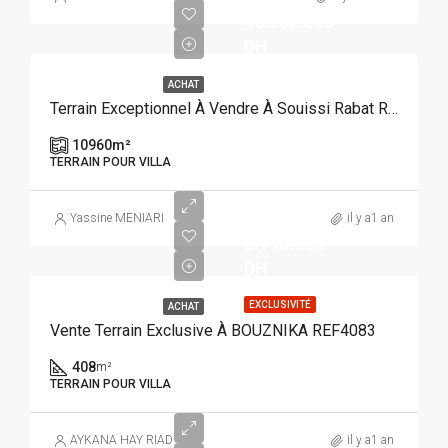
46.032.000
DH
ACHAT
Terrain Exceptionnel À Vendre À Souissi Rabat REF 4110
10960
m²
TERRAIN POUR VILLA
Yassine MENIARI
il y a1 an
2.190.000
DH
EXCLUSIVITÉ
ACHAT
Vente Terrain Exclusive À BOUZNIKA REF4083
408
m²
TERRAIN POUR VILLA
AYKANA HAY RIAD
il y a1 an