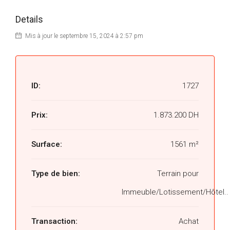
Details
Mis à jour le septembre 15, 2024 à 2:57 pm
ID:
1727
Prix:
1.873.200 DH
Surface:
1561 m²
Type de bien:
Terrain pour
Immeuble/Lotissement/Hôtel..
Transaction:
Achat