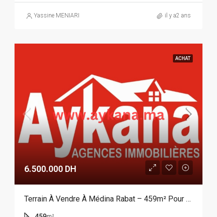
Yassine MENIARI
il y a2 ans
ACHAT
6.500.000 DH
Terrain À Vendre À Médina Rabat – 459m² Pour Riad Ou Hôtel | AYKANA Agences Immobilières REF 3965
459
m²