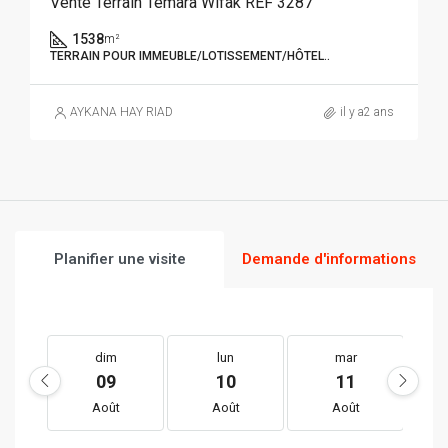
Vente Terrain Temara Wifak REF 3287
1538
m²
TERRAIN POUR IMMEUBLE/LOTISSEMENT/HÔTEL..
AYKANA HAY RIAD
il y a2 ans
Planifier une visite
Demande d'informations
dim
lun
mar
09
10
11
Août
Août
Août