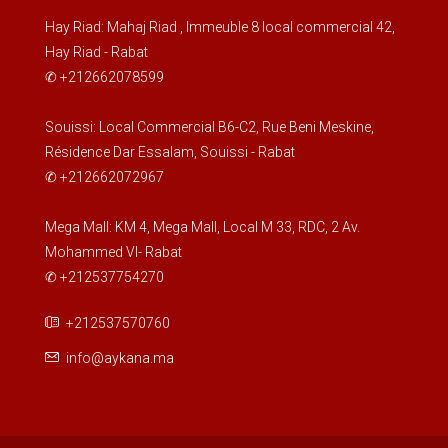
Hay Riad: Mahaj Riad , Immeuble 8 local commercial 42,
Hay Riad - Rabat
✆ +212662078599
Souissi: Local Commercial B6-C2, Rue Beni Meskine,
Résidence Dar Essalam, Souissi - Rabat
✆ +212662072967
Mega Mall: KM 4, Mega Mall, Local M 33, RDC, 2 Av.
Mohammed VI- Rabat
✆ +212537754270
+212537570760
info@aykana.ma