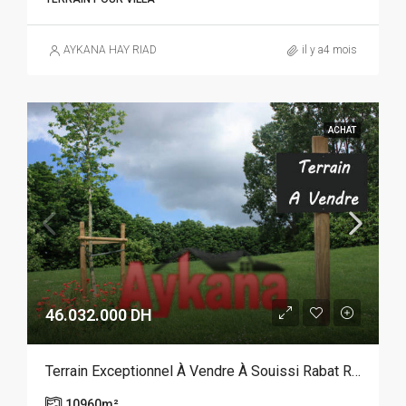
AYKANA HAY RIAD
il y a4 mois
ACHAT
46.032.000 DH
Terrain Exceptionnel À Vendre À Souissi Rabat REF 4110
10960
m²