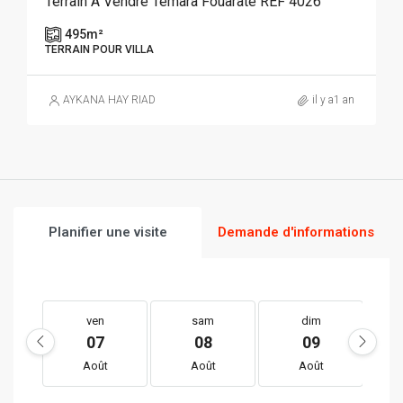
Terrain À Vendre Témara Fouarate REF 4026
495
m²
TERRAIN POUR VILLA
AYKANA HAY RIAD
il y a1 an
Planifier une visite
Demande d'informations
ven
sam
dim
07
08
09
Août
Août
Août