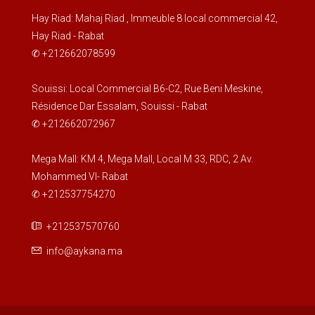
Hay Riad: Mahaj Riad , Immeuble 8 local commercial 42,
Hay Riad - Rabat
✆ +212662078599
Souissi: Local Commercial B6-C2, Rue Beni Meskine,
Résidence Dar Essalam, Souissi - Rabat
✆ +212662072967
Mega Mall: KM 4, Mega Mall, Local M 33, RDC, 2 Av.
Mohammed VI- Rabat
✆ +212537754270
+212537570760
info@aykana.ma