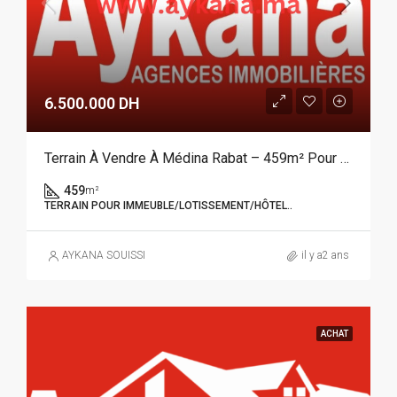
6.500.000 DH
Terrain À Vendre À Médina Rabat – 459m² Pour Riad Ou Hôtel | AYKANA Agences Immobilières REF 3965
459
m²
TERRAIN POUR IMMEUBLE/LOTISSEMENT/HÔTEL..
AYKANA SOUISSI
il y a2 ans
ACHAT