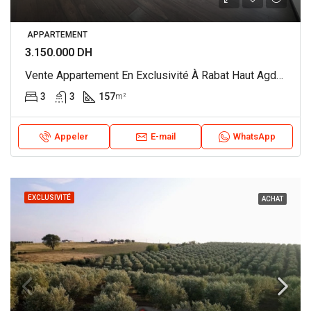
APPARTEMENT
3.150.000 DH
Vente Appartement En Exclusivité À Rabat Haut Agdal REF 4346
3
3
157
m²
Appeler
E-mail
WhatsApp
EXCLUSIVITÉ
ACHAT