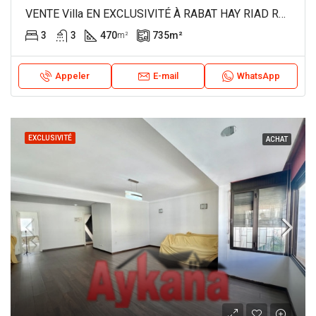
VENTE Villa EN EXCLUSIVITÉ À RABAT HAY RIAD REF 4363
3
3
470
735
m²
m²
Appeler
E-mail
WhatsApp
EXCLUSIVITÉ
ACHAT