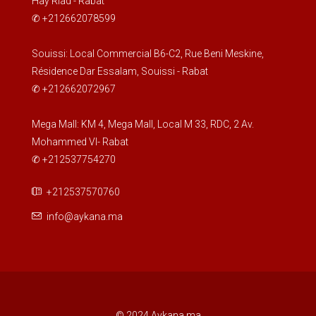
Hay Riad - Rabat
✆ +212662078599
Souissi: Local Commercial B6-C2, Rue Beni Meskine,
Résidence Dar Essalam, Souissi - Rabat
✆ +212662072967
Mega Mall: KM 4, Mega Mall, Local M 33, RDC, 2 Av.
Mohammed VI- Rabat
✆ +212537754270
+212537570760
info@aykana.ma
© 2024 Aykana.ma