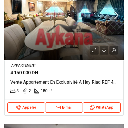
APPARTEMENT
4.150.000 DH
Vente Appartement En Exclusivité À Hay Riad REF 4310
3
2
180
m²
Appeler
E-mail
WhatsApp