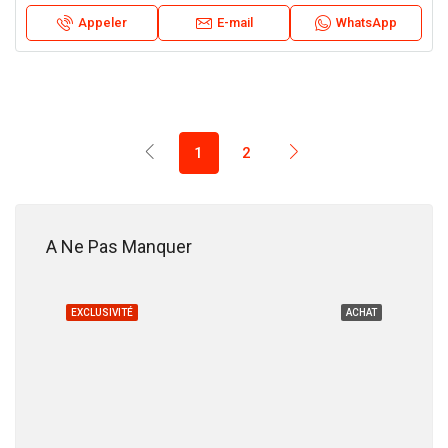
Appeler
E-mail
WhatsApp
1
2
18.200.000 DH
A Ne Pas Manquer
CHAT
EXCLUSIVITÉ
ACHAT
EXC