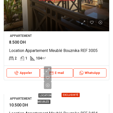
APPARTEMENT
8.500 DH
Location Appartement Meublé Bouznika REF 3005
2
1
104
m²
Appeler
E-mail
WhatsApp
EXCLUSIVITÉ
LOCATION
APPARTEMENT
MEUBLÉE
10.500 DH