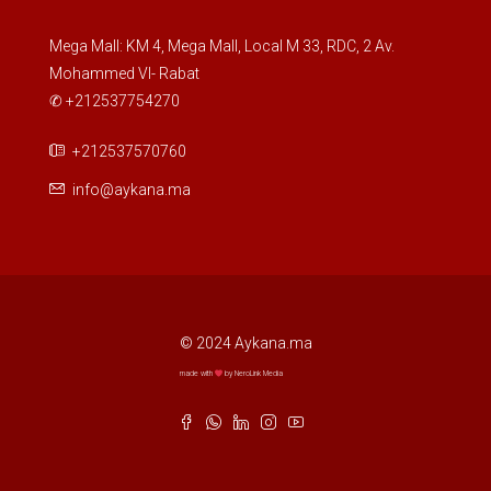
Mega Mall: KM 4, Mega Mall, Local M 33, RDC, 2 Av.
Mohammed VI- Rabat
✆ +212537754270
+212537570760
info@aykana.ma
© 2024 Aykana.ma
made with
by NeroLink Media