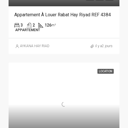
Appartement À Louer Rabat Hay Riyad REF 4384
3
2
126
m²
APPARTEMENT
AYKANA HAY RIAD
il y a2 jours
LOCATION