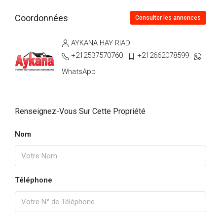
jeu
Coordonnées
13
Consulter les annonces
Août
AYKANA HAY RIAD
+212537570760
+212662078599
ven
14
WhatsApp
Août
Renseignez-Vous Sur Cette Propriété
sam
15
Nom
Août
dim
16
Téléphone
Août
lun