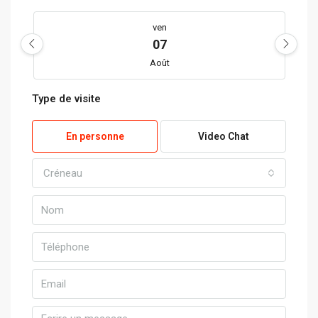
ven
07
Août
Type de visite
sam
08
En personne
Video Chat
Août
Créneau
dim
09
Août
lun
10
Août