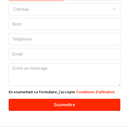
Créneau
dim
09
Août
lun
10
Août
mar
11
Août
En soumettant ce formulaire, j'accepte
Conditions d'utilisation
mer
Soumettre
12
Août