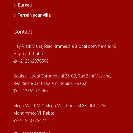
15
Bureau
Août
Terrain pour villa
dim
Contact
16
Août
Hay Riad: Mahaj Riad , Immeuble 8 local commercial 42,
Hay Riad - Rabat
lun
✆ +212662078599
17
Août
Souissi: Local Commercial B6-C2, Rue Beni Meskine,
Résidence Dar Essalam, Souissi - Rabat
✆ +212662072967
mar
18
Mega Mall: KM 4, Mega Mall, Local M 33, RDC, 2 Av.
Août
Mohammed VI- Rabat
✆ +212537754270
mer
19