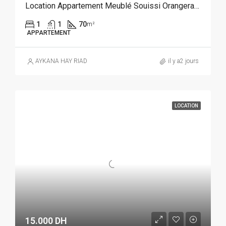
Location Appartement Meublé Souissi Orangeraie Rabat REF 4215
1
1
70
m²
APPARTEMENT
AYKANA HAY RIAD
il y a2 jours
LOCATION
15.000 DH