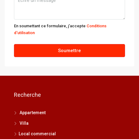
mar
11
Août
En soumettant ce formulaire, j'accepte
Conditions
d'utilisation
mer
12
Soumettre
Août
jeu
13
Août
Recherche
ven
14
Appartement
Août
Villa
Local commercial
sam