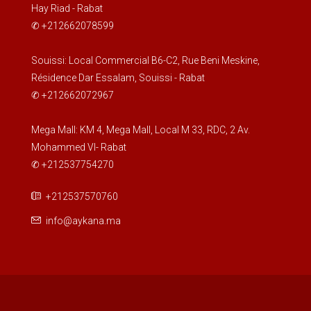
Hay Riad - Rabat
✆ +212662078599
Souissi: Local Commercial B6-C2, Rue Beni Meskine,
Résidence Dar Essalam, Souissi - Rabat
✆ +212662072967
Mega Mall: KM 4, Mega Mall, Local M 33, RDC, 2 Av.
Mohammed VI- Rabat
✆ +212537754270
+212537570760
info@aykana.ma