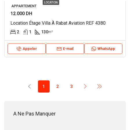
LOCATION
APPARTEMENT
12.000 DH
Location Étage Villa À Rabat Aviation REF 4380
2
1
130
m²
Appeler
E-mail
WhatsApp
1
2
3
18.200.000 DH
A Ne Pas Manquer