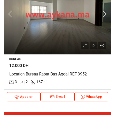
BUREAU
12.000 DH
Location Bureau Rabat Bas Agdal REF 3952
3
2
167
m²
Appeler
E-mail
WhatsApp