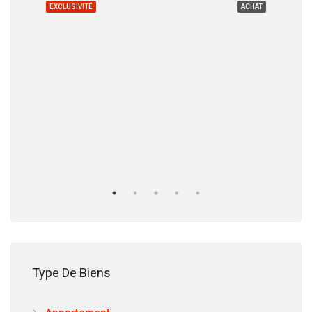
CHAT
EXCLUSIVITÉ
ACHAT
EXC
12.
Type De Biens