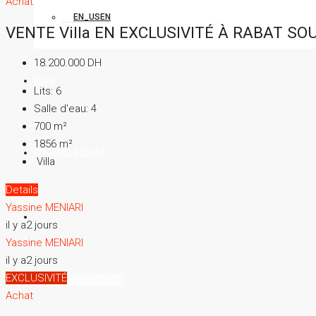
Achat
EN
VENTE Villa EN EXCLUSIVITÉ À RABAT SOU
18.200.000 DH
BLOG
Lits:
6
Salle d'eau:
4
700
m²
1856
m²
(212) 662 072 967
Villa
Details
Yassine MENIARI
il y a2 jours
Yassine MENIARI
il y a2 jours
EXCLUSIVITÉ
CRÉER UNE ANNONCE
Achat