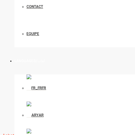
CONTACT
EQUIPE
LANGUAGES/لغات
FR
AR