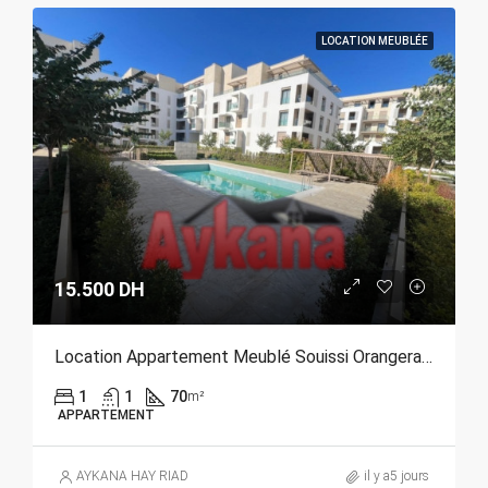
LOCATION MEUBLÉE
15.500 DH
Location Appartement Meublé Souissi Orangeraie Rabat REF 4215
1
1
70
m²
APPARTEMENT
AYKANA HAY RIAD
il y a5 jours