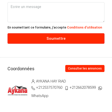
13
Août
ven
14
En soumettant ce formulaire, j'accepte
Conditions d'utilisation
Août
Soumettre
sam
15
Août
Coordonnées
Consulter les annonces
dim
16
AYKANA HAY RIAD
Août
+212537570760
+212662078599
WhatsApp
lun
17