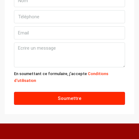
12
Août
jeu
13
Août
ven
14
En soumettant ce formulaire, j'accepte
Conditions
d'utilisation
Août
Soumettre
sam
15
Août
dim
16