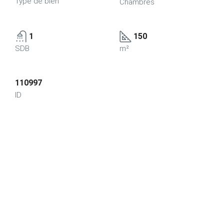
Type de bien
Chambres
1
150
SDB
m²
110997
ID