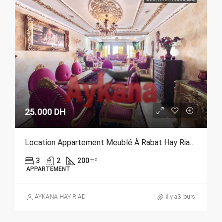
25.000 DH
Location Appartement Meublé À Rabat Hay Riad REF 4385
3
2
200
m²
APPARTEMENT
AYKANA HAY RIAD
il y a3 jours