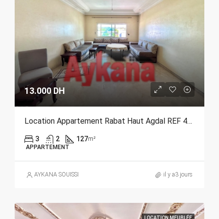
13.000 DH
Location Appartement Rabat Haut Agdal REF 4386
3
2
127
m²
APPARTEMENT
AYKANA SOUISSI
il y a3 jours
LOCATION MEUBLÉE