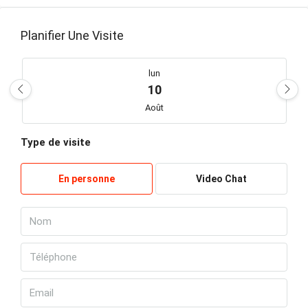
Planifier Une Visite
lun
10
Août
Type de visite
mar
11
En personne
Video Chat
Août
mer
12
Août
jeu