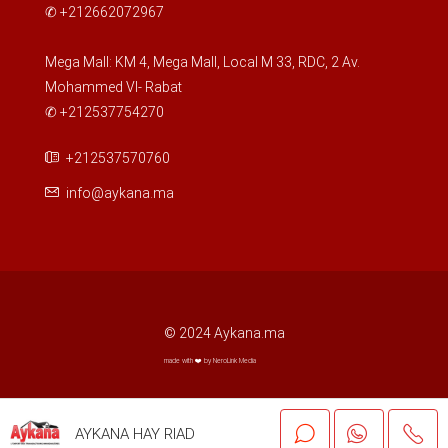
Août
✆ +212662072967
ven
Mega Mall: KM 4, Mega Mall, Local M 33, RDC, 2 Av.
21
Mohammed VI- Rabat
Août
✆ +212537754270
+212537570760
sam
22
info@aykana.ma
Août
dim
23
Août
© 2024 Aykana.ma
made with ❤️ by NeroLink Media
lun
24
Août
AYKANA HAY RIAD