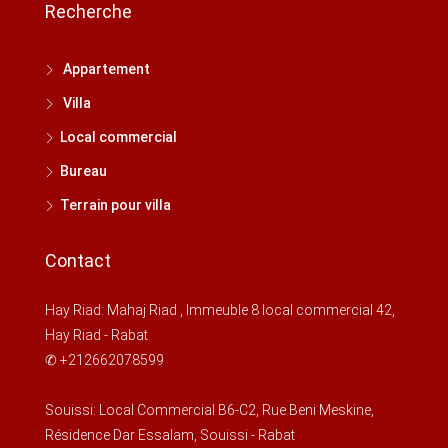
Recherche
Août
Appartement
lun
17
Villa
Août
Local commercial
Bureau
mar
Terrain pour villa
18
Août
Contact
mer
Hay Riad: Mahaj Riad , Immeuble 8 local commercial 42,
19
Hay Riad - Rabat
Août
✆ +212662078599
jeu
Souissi: Local Commercial B6-C2, Rue Beni Meskine,
20
Résidence Dar Essalam, Souissi - Rabat