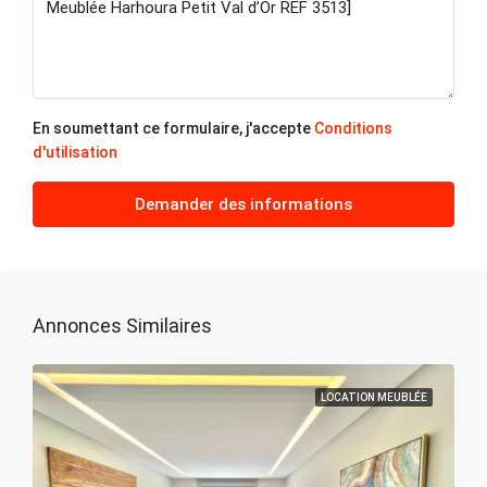
sam
22
Août
En soumettant ce formulaire, j'accepte
Conditions
d'utilisation
dim
23
Demander des informations
Août
lun
24
Annonces Similaires
Août
LOCATION MEUBLÉE