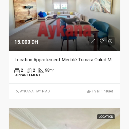
15.000 DH
Location Appartement Meublé Temara Ouled Metaa REF 4388
2
2
98
m²
APPARTEMENT
AYKANA HAY RIAD
il y a11 heures
LOCATION