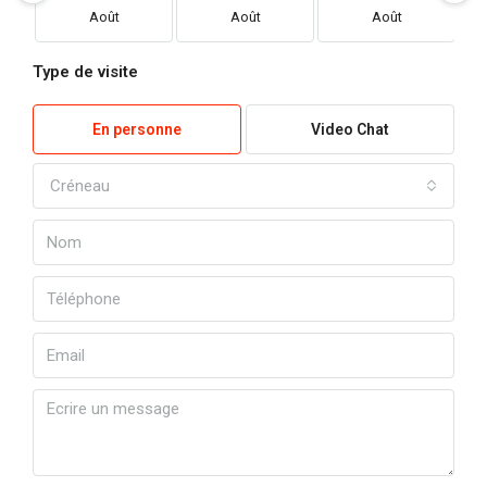
Août
Août
Août
Type de visite
En personne
Video Chat
Créneau