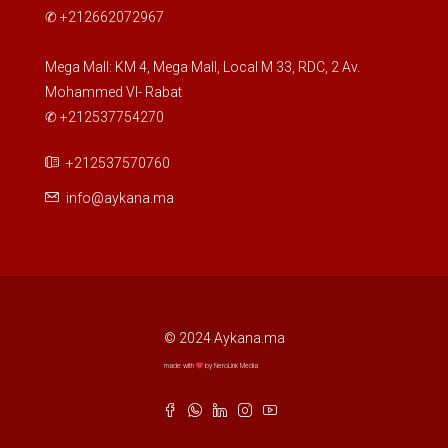
✆ +212662072967
Mega Mall: KM 4, Mega Mall, Local M 33, RDC, 2 Av.
Mohammed VI- Rabat
✆ +212537754270
+212537570760
info@aykana.ma
© 2024 Aykana.ma
made with
by NeroLink Media