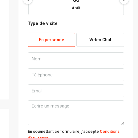
Août
Type de visite
ven
07
En personne
Video Chat
Août
sam
08
Août
dim
09
Août
lun
10
En soumettant ce formulaire, j'accepte
Conditions