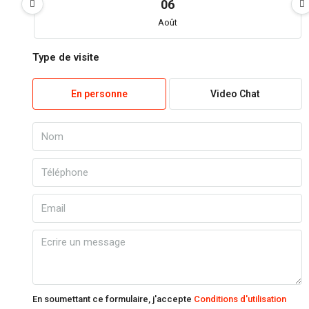
06
Août
Type de visite
ven
07
En personne
Video Chat
Août
sam
08
Août
dim
09
Août
lun
10
En soumettant ce formulaire, j'accepte
Conditions d'utilisation