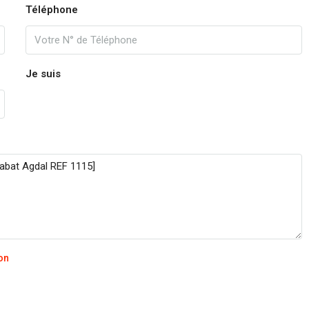
Téléphone
sam
15
Août
Je suis
dim
16
Août
lun
17
Août
mar
ion
18
Août