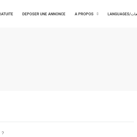
RATUITE
DEPOSER UNE ANNONCE
A PROPOS
LANGUAGES/ت
 ?