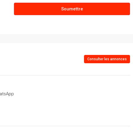
Août
Soumettre
mar
11
Août
mer
12
Consulter les annonces
Août
jeu
13
atsApp
Août
ven
14
Août