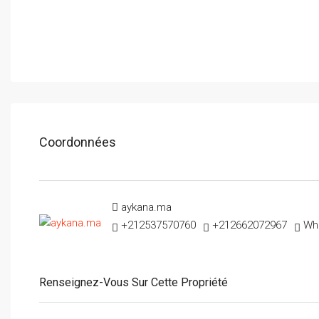
Coordonnées
aykana.ma
+212537570760
+212662072967
Wh
Renseignez-Vous Sur Cette Propriété