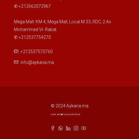
✆ +212662072967
Mega Mall: KM 4, Mega Mall, Local M 33, RDC, 2 Av.
Mohammed VI- Rabat
✆ +212537754270
+212537570760
info@aykana.ma
© 2024 Aykana.ma
made with ❤️ by NeroLink Media