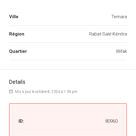
Ville
Temara
Région
Rabat-Salé-Kénitra
Quartier
Wifak
Details
Mis à jour le octobre 8, 2024 à 1:39 pm
ID:
80960