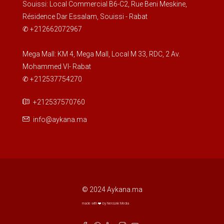
Souissi: Local Commercial B6-C2, Rue Beni Meskine,
Résidence Dar Essalam, Souissi - Rabat
✆ +212662072967
Mega Mall: KM 4, Mega Mall, Local M 33, RDC, 2 Av.
Mohammed VI- Rabat
✆ +212537754270
+212537570760
info@aykana.ma
© 2024 Aykana.ma
made with ❤️ by NeroLink Media