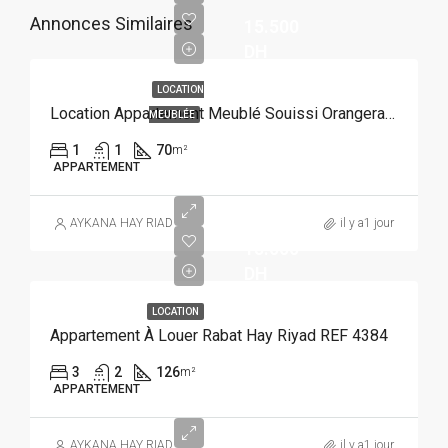
Annonces Similaires
15.500
DH
LOCATION
Location Appartement Meublé Souissi Orangeraie Rabat REF 4215
MEUBLÉE
1
1
70
m²
APPARTEMENT
AYKANA HAY RIAD
il y a1 jour
15.000
DH
LOCATION
Appartement À Louer Rabat Hay Riyad REF 4384
3
2
126
m²
APPARTEMENT
AYKANA HAY RIAD
il y a1 jour