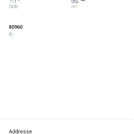
SDB
m²
80960
ID
Addresse