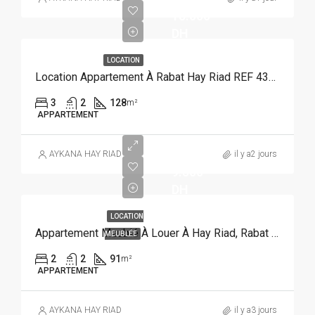
15.000
DH
LOCATION
Location Appartement À Rabat Hay Riad REF 4383
3
2
128
m²
APPARTEMENT
AYKANA HAY RIAD
il y a2 jours
9.500
DH
LOCATION
Appartement Meublé À Louer À Hay Riad, Rabat REF 3926
MEUBLÉE
2
2
91
m²
APPARTEMENT
AYKANA HAY RIAD
il y a3 jours