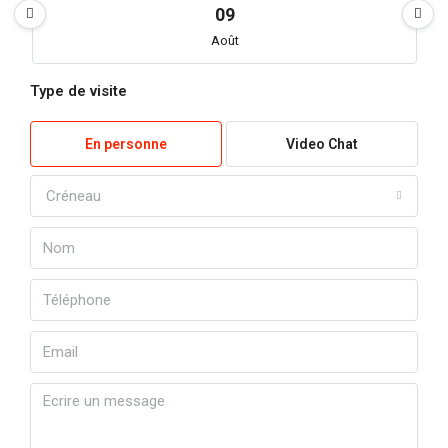
09
Août
Type de visite
lun
10
En personne
Video Chat
Août
Créneau
mar
11
Août
mer
12
Août
jeu
13