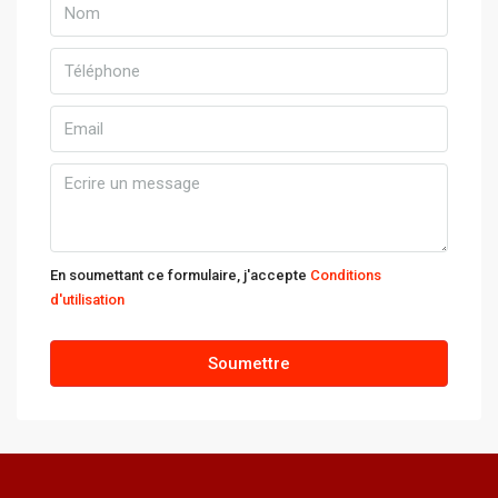
Août
mer
12
Août
jeu
13
Août
En soumettant ce formulaire, j'accepte
Conditions
d'utilisation
ven
14
Soumettre
Août
sam
15
Août