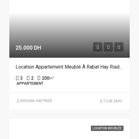
25.000 DH
Location Appartement Meublé À Rabat Hay Riad REF 4385
3
2
200
m²
APPARTEMENT
AYKANA HAY RIAD
il y a2 jours
LOCATION MEUBLÉE