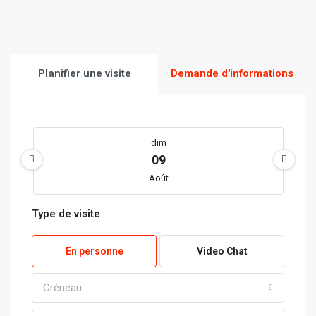
Planifier une visite
Demande d'informations
dim
09
Août
Type de visite
lun
10
En personne
Video Chat
Août
Créneau
mar
11