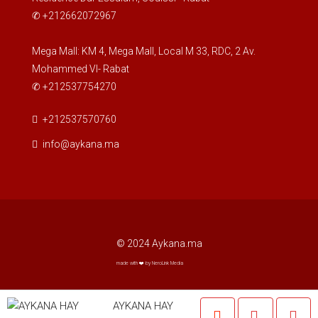
✆ +212662072967
jeu
20
Mega Mall: KM 4, Mega Mall, Local M 33, RDC, 2 Av.
Août
Mohammed VI- Rabat
✆ +212537754270
ven
21
+212537570760
Août
info@aykana.ma
sam
22
Août
© 2024 Aykana.ma
dim
23
made with ❤️ by NeroLink Media
Août
AYKANA HAY