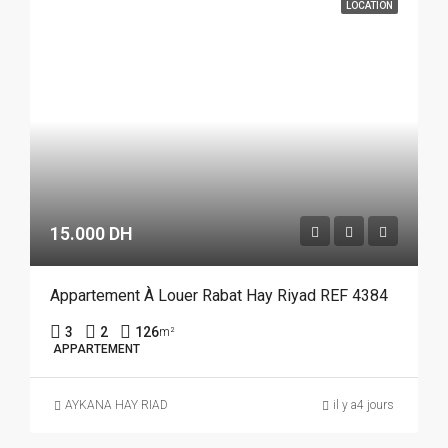
LOCATION
15.000 DH
Appartement À Louer Rabat Hay Riyad REF 4384
3
2
126
m²
APPARTEMENT
AYKANA HAY RIAD
il y a4 jours