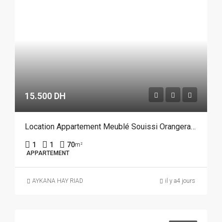
15.500 DH
Location Appartement Meublé Souissi Orangeraie Rabat REF 4215
1
1
70
m²
APPARTEMENT
AYKANA HAY RIAD
il y a4 jours