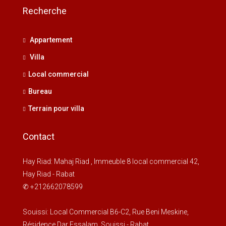
Recherche
dim
16
Appartement
Août
Villa
Local commercial
lun
17
Bureau
Août
Terrain pour villa
mar
Contact
18
Août
Hay Riad: Mahaj Riad , Immeuble 8 local commercial 42,
Hay Riad - Rabat
mer
✆ +212662078599
19
Août
Souissi: Local Commercial B6-C2, Rue Beni Meskine,
Résidence Dar Essalam, Souissi - Rabat