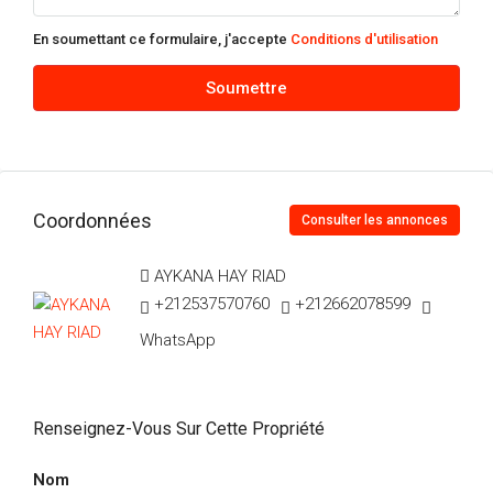
Août
En soumettant ce formulaire, j'accepte
Conditions d'utilisation
ven
Soumettre
14
Août
sam
Coordonnées
15
Consulter les annonces
Août
AYKANA HAY RIAD
+212537570760
+212662078599
dim
16
WhatsApp
Août
Renseignez-Vous Sur Cette Propriété
lun
17
Nom
Août