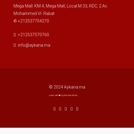
Mega Mall: KM 4, Mega Mall, Local M 33, RDC, 2 Av.
Mohammed VI- Rabat
✆ +212537754270
+212537570760
info@aykana.ma
© 2024 Aykana.ma
made with ❤️ by NeroLink Media