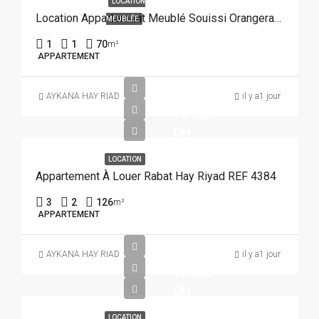
LOCATION
Location Appartement Meublé Souissi Orangeraie Rabat REF 4215
MEUBLÉE
1
1
70
m²
APPARTEMENT
AYKANA HAY RIAD
il y a1 jour
15.000
DH
LOCATION
Appartement À Louer Rabat Hay Riyad REF 4384
3
2
126
m²
APPARTEMENT
AYKANA HAY RIAD
il y a1 jour
15.000
DH
LOCATION