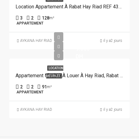
Location Appartement À Rabat Hay Riad REF 4383
3
2
128
m²
APPARTEMENT
AYKANA HAY RIAD
il y a2 jours
9.500
DH
LOCATION
Appartement Meublé À Louer À Hay Riad, Rabat REF 3926
MEUBLÉE
2
2
91
m²
APPARTEMENT
AYKANA HAY RIAD
il y a2 jours