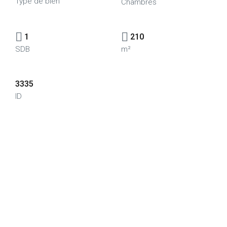
Type de bien
Chambres
1
210
SDB
m²
3335
ID