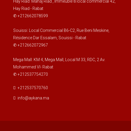
Hay Riad: Mahaj Riad , Immeuble 8 local commercial 42,
Hay Riad - Rabat
✆ +212662078599
Souissi: Local Commercial B6-C2, Rue Beni Meskine,
Résidence Dar Essalam, Souissi - Rabat
✆ +212662072967
Mega Mall: KM 4, Mega Mall, Local M 33, RDC, 2 Av.
Mohammed VI- Rabat
✆ +212537754270
+212537570760
info@aykana.ma