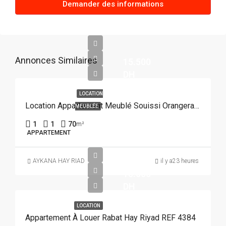
Demander des informations
Annonces Similaires
15.500
DH
LOCATION
Location Appartement Meublé Souissi Orangeraie Rabat REF 4215
MEUBLÉE
1
1
70
m²
APPARTEMENT
AYKANA HAY RIAD
il y a23 heures
15.000
DH
LOCATION
Appartement À Louer Rabat Hay Riyad REF 4384