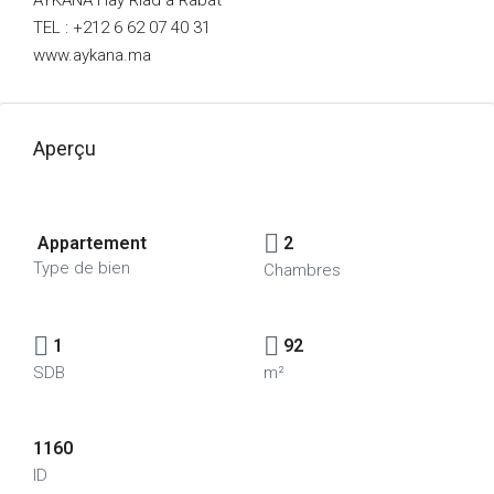
AYKANA Hay Riad à Rabat
TEL : +212 6 62 07 40 31
www.aykana.ma
Aperçu
Appartement
2
Type de bien
Chambres
1
92
SDB
m²
1160
ID