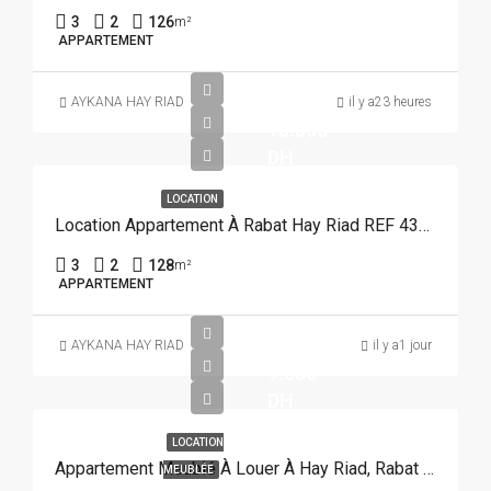
3
2
126
m²
APPARTEMENT
AYKANA HAY RIAD
il y a23 heures
15.000
DH
LOCATION
Location Appartement À Rabat Hay Riad REF 4383
3
2
128
m²
APPARTEMENT
AYKANA HAY RIAD
il y a1 jour
9.500
DH
LOCATION
Appartement Meublé À Louer À Hay Riad, Rabat REF 3926
MEUBLÉE