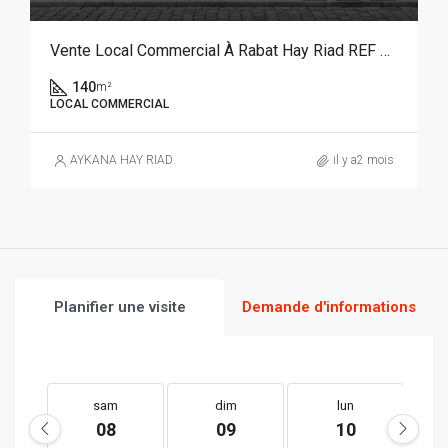
Vente Local Commercial À Rabat Hay Riad REF 4324
140
m²
LOCAL COMMERCIAL
AYKANA HAY RIAD
il y a2 mois
Planifier une visite
Demande d'informations
sam
dim
lun
08
09
10