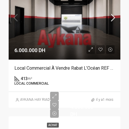
6.000.000 DH
Local Commercial À Vendre Rabat L’Océan REF 4349
413
m²
LOCAL COMMERCIAL
AYKANA HAY RIAD
il y a1 mois
4.500.000
DH
ACHAT