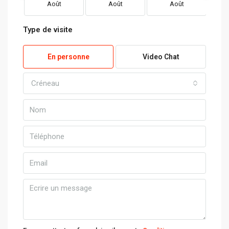
Août
Août
Août
Type de visite
En personne
Video Chat
Créneau