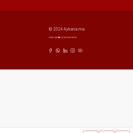
© 2024 Aykana.ma
made with ❤️ by NeroLink Media