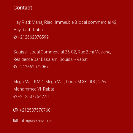
Contact
Hay Riad: Mahaj Riad , Immeuble 8 local commercial 42,
Hay Riad - Rabat
✆ +212662078599
Souissi: Local Commercial B6-C2, Rue Beni Meskine,
Résidence Dar Essalam, Souissi - Rabat
✆ +212662072967
Mega Mall: KM 4, Mega Mall, Local M 33, RDC, 2 Av.
Mohammed VI- Rabat
✆ +212537754270
+212537570760
info@aykana.ma