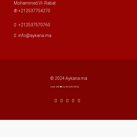
Mohammed VI- Rabat
✆ +212537754270
+212537570760
info@aykana.ma
© 2024 Aykana.ma
made with ❤️ by NeroLink Media