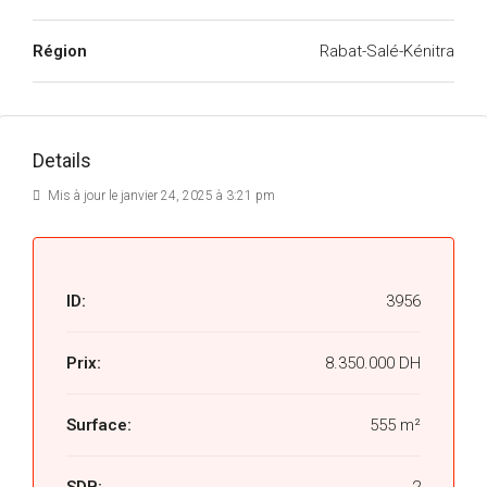
Région
Rabat-Salé-Kénitra
Details
Mis à jour le janvier 24, 2025 à 3:21 pm
ID:
3956
Prix:
8.350.000 DH
Surface:
555 m²