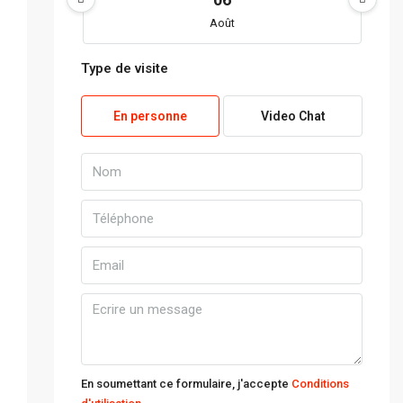
Août
Type de visite
ven
07
En personne
Video Chat
Août
sam
08
Août
dim
09
Août
lun
10
En soumettant ce formulaire, j'accepte
Conditions