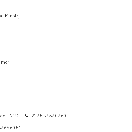
à démolir)
a mer
Local N°42 – 📞+212 5 37 57 07 60
37 65 60 54