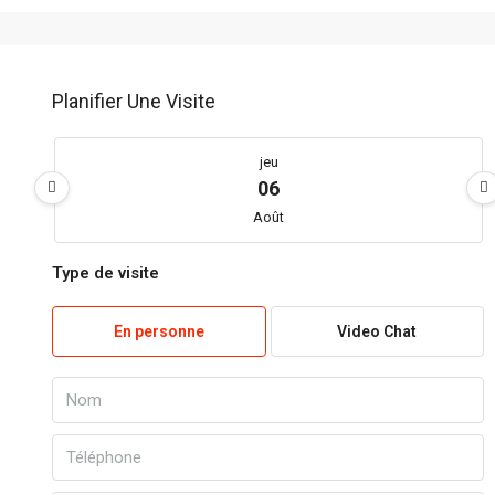
Planifier Une Visite
jeu
06
Août
Type de visite
ven
07
En personne
Video Chat
Août
sam
08
Août