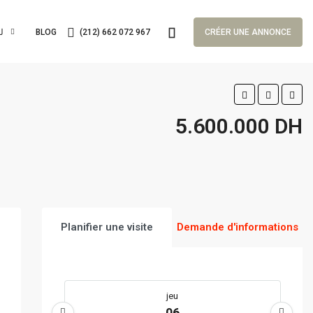
لغا
BLOG
(212) 662 072 967
CRÉER UNE ANNONCE
5.600.000 DH
Planifier une visite
Demande d'informations
jeu
06