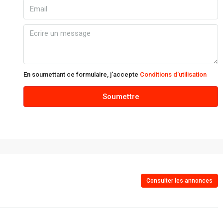
dim
09
Août
lun
10
En soumettant ce formulaire, j'accepte
Conditions d'utilisation
Août
Soumettre
mar
11
Août
mer
12
Consulter les annonces
Août
jeu