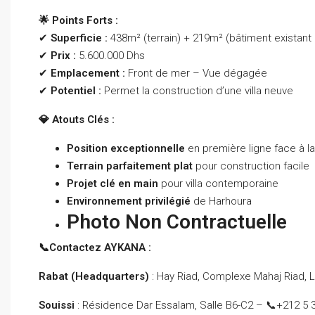
🌟 Points Forts :
✔
Superficie :
438m² (terrain) + 219m² (bâtiment existant 
✔
Prix :
5.600.000 Dhs
✔
Emplacement :
Front de mer – Vue dégagée
✔
Potentiel :
Permet la construction d’une villa neuve
💎 Atouts Clés :
Position exceptionnelle
en première ligne face à l
Terrain parfaitement plat
pour construction facile
Projet clé en main
pour villa contemporaine
Environnement privilégié
de Harhoura
Photo Non Contractuelle
📞Contactez AYKANA :
Rabat (Headquarters)
: Hay Riad, Complexe Mahaj Riad, 
Souissi
: Résidence Dar Essalam, Salle B6-C2 – 📞+212 5 