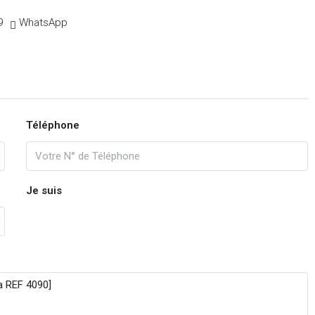
13
9
WhatsApp
Août
ven
14
Août
Téléphone
sam
15
Août
Je suis
dim
16
Août
lun
17