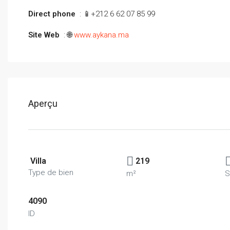
Direct phone
: 📱+212 6 62 07 85 99
Site Web
: 🌐
www.aykana.ma
Aperçu
Villa
219
Type de bien
m²
S
4090
ID