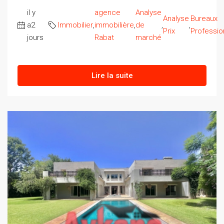
il y
agence
Analyse
Analyse
Bureaux
a2
Immobilier
,
immobilière
,
de
,
,
Prix
Professio
jours
Rabat
marché
Lire la suite