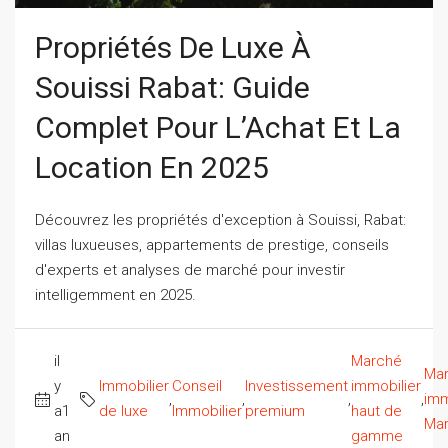
Propriétés De Luxe À
Souissi Rabat: Guide
Complet Pour L’Achat Et La
Location En 2025
Découvrez les propriétés d'exception à Souissi, Rabat:
villas luxueuses, appartements de prestige, conseils
d'experts et analyses de marché pour investir
intelligemment en 2025.
il
Marché
Ma
y
Immobilier
Conseil
Investissement
immobilier
,
,
,
,
imm
a1
de luxe
Immobilier
premium
haut de
Mar
an
gamme