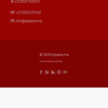
✆ +212537754270
+212537570760
info@aykana.ma
© 2024 Aykana.ma
made with
by NeroLink Media