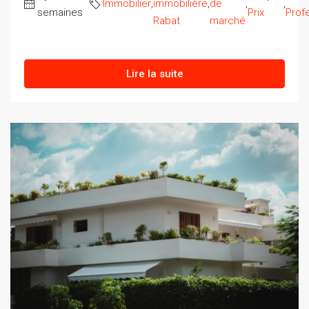
Immobilier
,
immobilière
,
de
,
,
semaines
Prix
Prof
Rabat
marché
Lire la suite