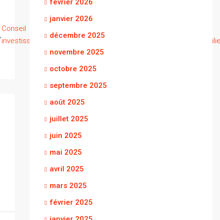
février 2026
janvier 2026
Guide
Conseil
Conseils
Conseils
Conseils
Guide
,
,
,
,
,
d'achat
,
décembre 2025
investissement
d'achat
immobiliers
location
immobilie
immobilier
novembre 2025
octobre 2025
septembre 2025
août 2025
juillet 2025
juin 2025
mai 2025
avril 2025
mars 2025
février 2025
janvier 2025