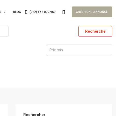
لغا
BLOG
(212) 662 072 967
CRÉER UNE ANNONCE
Recherche
Rechercher