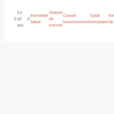
il y
Analyse
Immobilier
Conseil
Guide
Imm
a2
,
de
,
,
,
Rabat
investissement
immobilier
de 
ans
marché