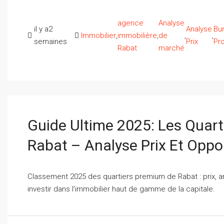
agence
Analyse
il y a2
Analyse
Bu
Immobilier
,
immobilière
,
de
,
,
semaines
Prix
Pr
Rabat
marché
Guide Ultime 2025: Les Quart
Rabat – Analyse Prix Et Oppo
Classement 2025 des quartiers premium de Rabat : prix, a
investir dans l'immobilier haut de gamme de la capitale.