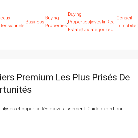
Buying
reaux
Buying
Conseil
,
Business
,
,
Properties|investir|Real
,
ofessionnels
Properties
Immobilier
Estate|Uncategorized
iers Premium Les Plus Prisés De
rtunités
nalyses et opportunités d'investissement. Guide expert pour