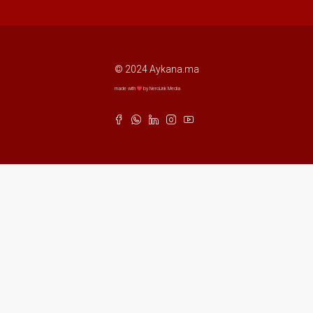
© 2024 Aykana.ma
made with
by NeroLink Media