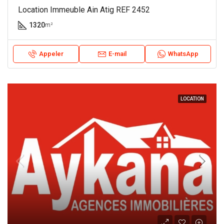
Location Immeuble Ain Atig REF 2452
1320
m²
Appeler
E-mail
WhatsApp
LOCATION