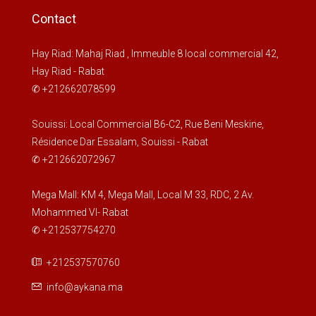
Contact
Hay Riad: Mahaj Riad , Immeuble 8 local commercial 42,
Hay Riad - Rabat
✆ +212662078599
Souissi: Local Commercial B6-C2, Rue Beni Meskine,
Résidence Dar Essalam, Souissi - Rabat
✆ +212662072967
Mega Mall: KM 4, Mega Mall, Local M 33, RDC, 2 Av.
Mohammed VI- Rabat
✆ +212537754270
+212537570760
info@aykana.ma