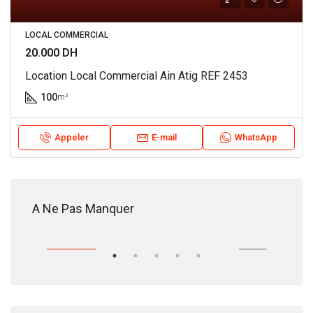
LOCAL COMMERCIAL
20.000 DH
Location Local Commercial Ain Atig REF 2453
100
m²
Appeler
E-mail
WhatsApp
18.200.000 DH
A Ne Pas Manquer
CHAT
EXCLUSIVITÉ
ACHAT
EXC