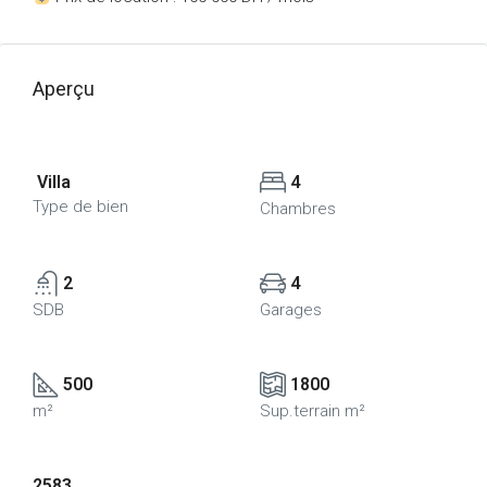
Aperçu
Villa
4
Type de bien
Chambres
2
4
SDB
Garages
500
1800
m²
Sup.terrain m²
2583