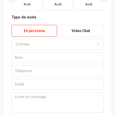
Août
Août
Août
Type de visite
En personne
Video Chat
Créneau