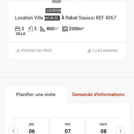
LOCATION
Location Villa Meublé À Rabat Souissi REF 4367
MEUBLÉE
5
5
800
2500
m²
m²
VILLA
AYKANA HAY RIAD
il y a3 semaines
Planifier une visite
Demande d'informations
jeu
ven
sam
06
07
08