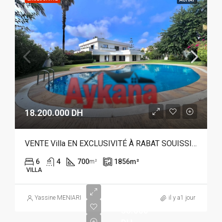
18.200.000 DH
VENTE Villa EN EXCLUSIVITÉ À RABAT SOUISSI REF 4382
6
4
700
1856
m²
m²
VILLA
Yassine MENIARI
il y a1 jour
35.000