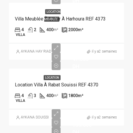
DH
LOCATION
Villa Meublée À Louer À Harhoura REF 4373
MEUBLÉE
4
2
400
2000
m²
m²
VILLA
AYKANA HAY RIAD
il y a2 semaines
47.500
DH
LOCATION
Location Villa À Rabat Souissi REF 4370
4
3
400
1800
m²
m²
VILLA
AYKANA SOUISSI
il y a2 semaines
100.000
DH