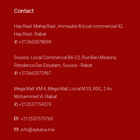
Contact
Hay Riad: Mahaj Riad , Immeuble 8 local commercial 42,
Hay Riad - Rabat
✆ +212662078599
Souissi: Local Commercial B6-C2, Rue Beni Meskine,
Résidence Dar Essalam, Souissi - Rabat
✆ +212662072967
Mega Mall: KM 4, Mega Mall, Local M 33, RDC, 2 Av.
Mohammed VI- Rabat
✆ +212537754270
+212537570760
info@aykana.ma