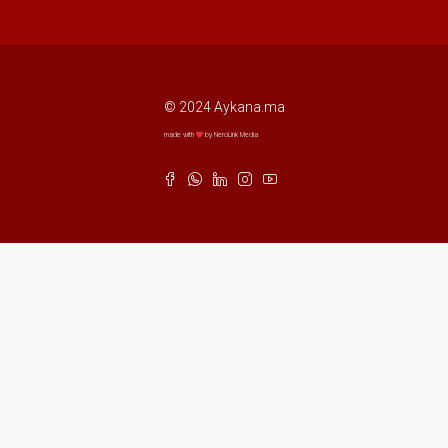
© 2024 Aykana.ma
made with
by NeroLink Media