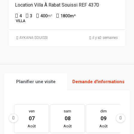
Location Villa À Rabat Souissi REF 4370
4
3
400
1800
m²
m²
VILLA
AYKANA SOUISSI
il y a2 semaines
Planifier une visite
Demande d'informations
ven
sam
dim
07
08
09
Août
Août
Août