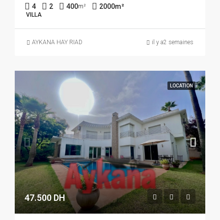
4
2
400
2000
m²
m²
VILLA
AYKANA HAY RIAD
il y a2 semaines
LOCATION
47.500 DH