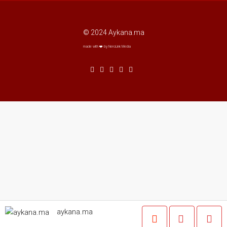
© 2024 Aykana.ma
made with ❤️ by NeroLink Media
aykana.ma