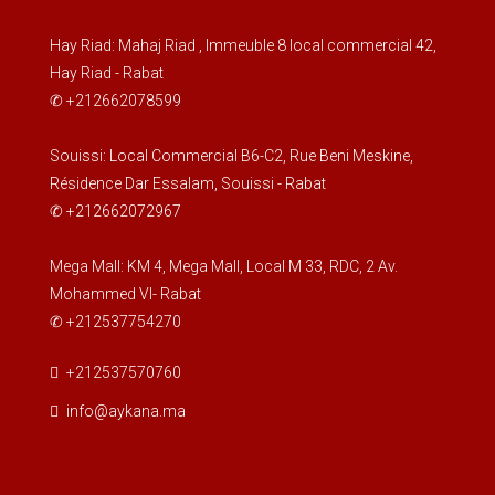
Hay Riad: Mahaj Riad , Immeuble 8 local commercial 42,
Hay Riad - Rabat
✆ +212662078599
Souissi: Local Commercial B6-C2, Rue Beni Meskine,
Résidence Dar Essalam, Souissi - Rabat
✆ +212662072967
Mega Mall: KM 4, Mega Mall, Local M 33, RDC, 2 Av.
Mohammed VI- Rabat
✆ +212537754270
+212537570760
info@aykana.ma