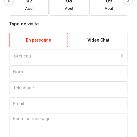
07
08
09
Août
Août
Août
Type de visite
En personne
Video Chat
Créneau