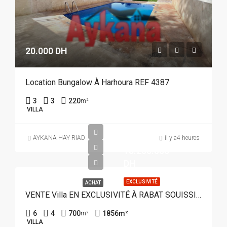
20.000 DH
Location Bungalow À Harhoura REF 4387
3
3
220
m²
VILLA
AYKANA HAY RIAD
il y a4 heures
18.200.000
DH
EXCLUSIVITÉ
ACHAT
VENTE Villa EN EXCLUSIVITÉ À RABAT SOUISSI REF 4382
6
4
700
1856
m²
m²
VILLA