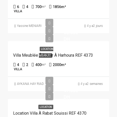
6
4
700
1856
m²
m²
VILLA
Yassine MENIARI
il y a2 jours
35.000
DH
LOCATION
Villa Meublée À Louer À Harhoura REF 4373
MEUBLÉE
4
2
400
2000
m²
m²
VILLA
AYKANA HAY RIAD
il y a2 semaines
47.500
DH
LOCATION
Location Villa À Rabat Souissi REF 4370