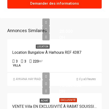
Demander des informations
Annonces Similaires
20.000
DH
LOCATION
Location Bungalow À Harhoura REF 4387
3
3
220
m²
VILLA
AYKANA HAY RIAD
il y a3 heures
18.200.000
DH
EXCLUSIVITÉ
ACHAT
VENTE Villa EN EXCLUSIVITÉ À RABAT SOUISSI REF 4382