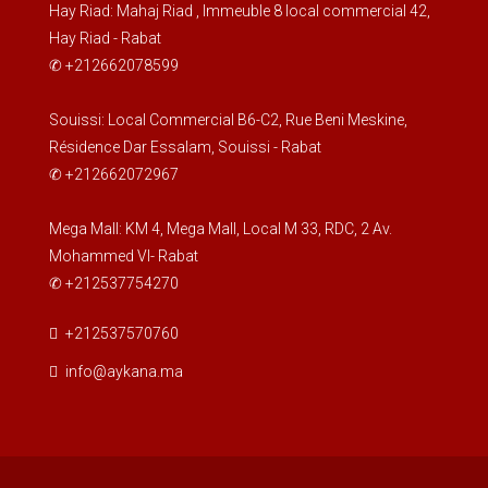
Hay Riad: Mahaj Riad , Immeuble 8 local commercial 42,
Hay Riad - Rabat
✆ +212662078599
Souissi: Local Commercial B6-C2, Rue Beni Meskine,
Résidence Dar Essalam, Souissi - Rabat
✆ +212662072967
Mega Mall: KM 4, Mega Mall, Local M 33, RDC, 2 Av.
Mohammed VI- Rabat
✆ +212537754270
+212537570760
info@aykana.ma