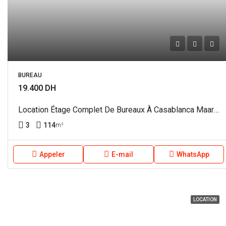
BUREAU
19.400 DH
Location Étage Complet De Bureaux À Casablanca Maarif REF 4343
3
114
m²
Appeler
E-mail
WhatsApp
LOCATION