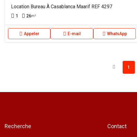
Location Bureau À Casablanca Maarif REF 4297
1
26
m²
Appeler
E-mail
WhatsApp
1
Recherche
Contact