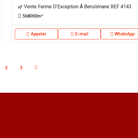
🌿 Vente Ferme D’Exception À Benslimane REF 4143
568000
m²
Appeler
E-mail
WhatsApp
2
3