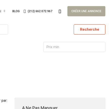
لغا
BLOG
(212) 662 072 967
CRÉER UNE ANNONCE
Recherche
r par:
A Ne Pas Manquer