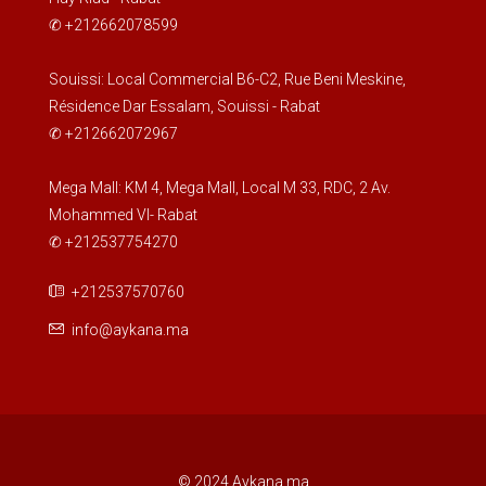
✆ +212662078599
Souissi: Local Commercial B6-C2, Rue Beni Meskine,
Résidence Dar Essalam, Souissi - Rabat
✆ +212662072967
Mega Mall: KM 4, Mega Mall, Local M 33, RDC, 2 Av.
Mohammed VI- Rabat
✆ +212537754270
+212537570760
info@aykana.ma
© 2024 Aykana.ma