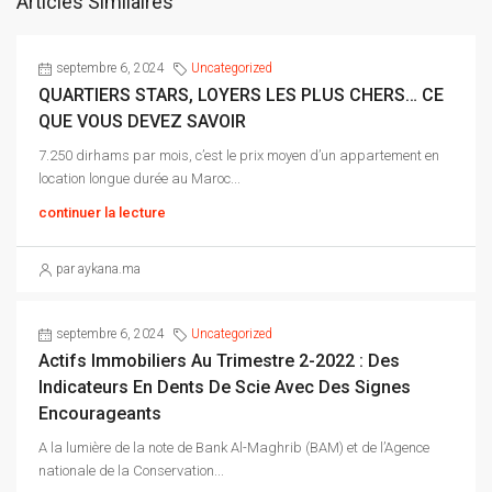
Articles Similaires
septembre 6, 2024
Uncategorized
QUARTIERS STARS, LOYERS LES PLUS CHERS… CE
QUE VOUS DEVEZ SAVOIR
7.250 dirhams par mois, c’est le prix moyen d’un appartement en
location longue durée au Maroc...
continuer la lecture
par aykana.ma
septembre 6, 2024
Uncategorized
Actifs Immobiliers Au Trimestre 2-2022 : Des
Indicateurs En Dents De Scie Avec Des Signes
Encourageants
A la lumière de la note de Bank Al-Maghrib (BAM) et de l’Agence
nationale de la Conservation...