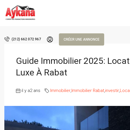
(212) 662 072 967
CRÉER UNE ANNONCE
Guide Immobilier 2025: Locat
Luxe À Rabat
il y a2 ans
Immobilier
,
Immobilier Rabat
,
investir
,
Loca