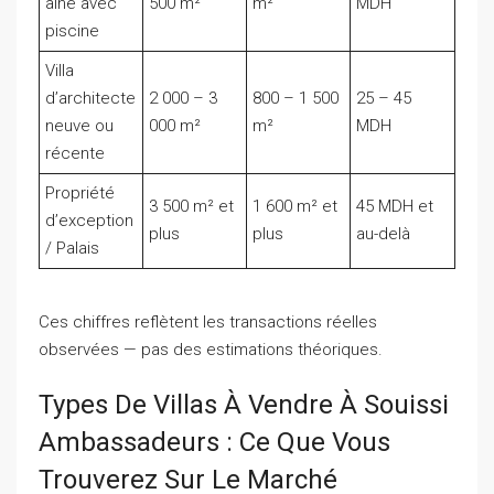
aine avec
500 m²
m²
MDH
piscine
Villa
d’architecte
2 000 – 3
800 – 1 500
25 – 45
neuve ou
000 m²
m²
MDH
récente
Propriété
3 500 m² et
1 600 m² et
45 MDH et
d’exception
plus
plus
au-delà
/ Palais
Ces chiffres reflètent les transactions réelles
observées — pas des estimations théoriques.
Types De Villas À Vendre À Souissi
Ambassadeurs : Ce Que Vous
Trouverez Sur Le Marché