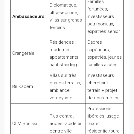
Familles
Diplomatique,
fortunées,
ultra-sécurisé,
Ambassadeurs
investisseurs
villas sur grands
patrimoniaux,
terrains
expatriés senior
Résidences
Cadres
modernes,
supérieurs,
Orangeraie
appartements
expatriés, jeunes
haut standing
familles aisées
Villas sur très
Investisseurs
grands terrains,
cherchant
Bir Kacem
ambiance
terrain + projet
verdoyante
de construction
Professions
Plus central,
libérales, usage
OLM Souissi
accès rapide au
mixte
centre-ville
résidentiel/bure