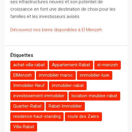
ses infrastructures neuves et son potentiel de
croissance en font une destination de choix pour les
familles et les investisseurs avisés.
Découvrez nos biens disponibles à El Menzeh
Étiquettes
achat-villa-rabat
Appartement-Rabat
el-menzeh
ElMenzeh
immobilier maroc
immobilier-luxe
Immobilier-Neuf
immobilier-rabat
investissement-immobilier
location-meublee-rabat
Quartier-Rabat
Rabat-Immobilier
residence-haut-standing
route des Zaërs
Villa-Rabat