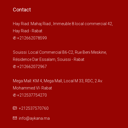
Contact
Hay Riad: Mahaj Riad , Immeuble 8 local commercial 42,
Hay Riad - Rabat
✆ +212662078599
Souissi: Local Commercial B6-C2, Rue Beni Meskine,
Résidence Dar Essalam, Souissi - Rabat
✆ +212662072967
Mega Mall: KM 4, Mega Mall, Local M 33, RDC, 2 Av.
Mohammed VI- Rabat
✆ +212537754270
+212537570760
info@aykana.ma