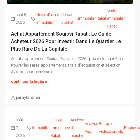
Vente
août 8,
Guide d'achat
Conseils
,
,
Immobilier
,
Rabat
,
immobilier
2026
immobilier
d'achat
Rabat
Achat Appartement Souissi Rabat : Le Guide
Acheteur 2026 Pour Investir Dans Le Quartier Le
Plus Rare De La Capitale
Achat appartement Souissi Rabat en 2026 : prix réels au m², où
trouver les rares appartements, frais d'acquisition et sélection
Aykana pour acheteurs.
continuer la lecture
par aykana.ma
août
agence
Analyse
Analyse
Bureaux
7,
Immobilier
,
immobilière
,
de
,
,
,
Business
Prix
Professionnels
2026
Rabat
marché