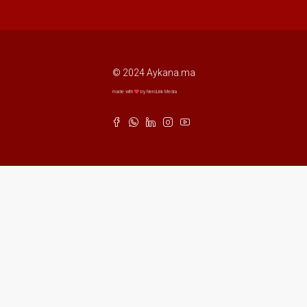
© 2024 Aykana.ma
made with
by NeroLink Media